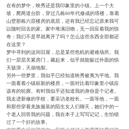
在有的梦中，映秀还是我印象里的小镇。上一个大
坡，爬两道台阶，穿过几栋80年代修成的塔楼，靠着
山壁那栋六层楼房的底层，还有我已经忘记原来我可
以随时回去的家。家中堆满旧物，无一回应着我的惊
奇：我们不是早就离开了吗？怎么这些东西全部都还
在这里？
梦中寻到的这间旧屋，总是某些危机的避难场所。我
们一层层关紧房门，藏起来，似乎就能躲过外面的惊
天骇浪，天崩地裂。
另外一些梦里，我似乎已经知道映秀被夷为平地。我
一面看着小镇崭新的楼房，一面对比着印象里小镇应
该有的轮廓。有时我似乎还知道我的身份是个记者。
我走进新修的学校，要采访老校长。一面等他，一面
和那些穿着羌族服装的陌生女人们聊天，她们中的一
个老人回答我的问题，我在本子上写写记记，生怕错
过了一个好的故事。