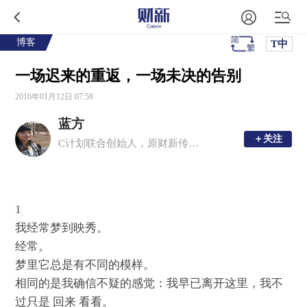
博客
T中
一场迟来的重返，一场未决的告别
2016年01月12日 07:58
蓝方
＋关注
＋关注
C计划联合创始人，原财新传媒公共政策记者
1
我经常梦到映秀。
经常。
梦里它总是有不同的模样。
相同的是我确信不疑的感觉：我早已离开这里，我不
过只是 回来 看看。