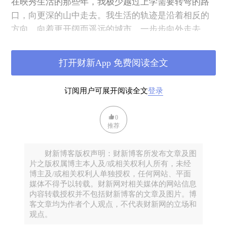
在映秀生活的那些年，我极少越过上学需要转弯的路
口，向更深的山中走去。我生活的轨迹是沿着相反的
方向，向着更开阔而遥远的城市，一步步向外走去。
于是在梦里，我有时骑自行车，有时甚至是坐马车，
以映秀为起点，向山里去。梦中的山真是好高。有如
打开财新App 免费阅读全文
史诗大片般的皑皑白雪，翻腾汹涌的岷江河。我穿越
一个又一个的山镇，也不知道目标究竟在何方。
订阅用户可展开阅读全文
登录
这么一个又一个梦。
每次醒来，心中空空荡荡。破了块洞的感觉，失魂落
0
魄。
推荐
而我也不知道，究竟为什么。
财新博客版权声明：财新博客所发布文章及图
片之版权属博主本人及/或相关权利人所有，未经
2
博主及/或相关权利人单独授权，任何网站、平面
或许是因为，我知道这将是一个我永远也回不去的故
媒体不得予以转载。财新网对相关媒体的网站信息
乡。
内容转载授权并不包括财新博客的文章及图片。博
客文章均为作者个人观点，不代表财新网的立场和
我经常想，故乡，之于人，究竟有什么意义。
观点。
最重要的自然是那些故人。